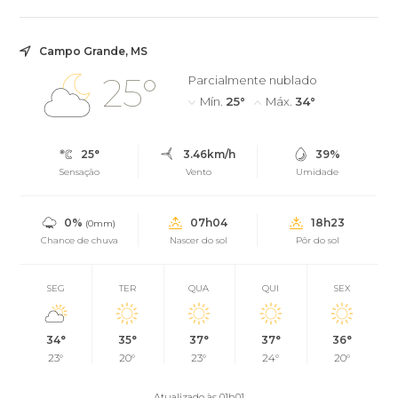
Campo Grande, MS
25°
Parcialmente nublado
Mín.
25°
Máx.
34°
25°
3.46km/h
39%
Sensação
Vento
Umidade
0%
07h04
18h23
(0mm)
Chance de chuva
Nascer do sol
Pôr do sol
SEG
TER
QUA
QUI
SEX
34°
35°
37°
37°
36°
23°
20°
23°
24°
20°
Atualizado às 01h01