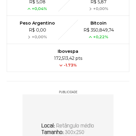
R$ 5,08
R$ 5,87
+0,04%
+0,00%
Peso Argentino
Bitcoin
R$ 0,00
R$ 350,849,74
+0,00%
+0,22%
Ibovespa
172,513,42 pts
-1.73%
PUBLICIDADE