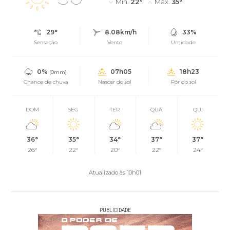
Mín.
22°
Máx.
35°
29°
8.08km/h
33%
Sensação
Vento
Umidade
0%
07h05
18h23
(0mm)
Chance de chuva
Nascer do sol
Pôr do sol
DOM
SEG
TER
QUA
QUI
36°
35°
34°
37°
37°
26°
22°
20°
22°
24°
Atualizado às 10h01
PUBLICIDADE