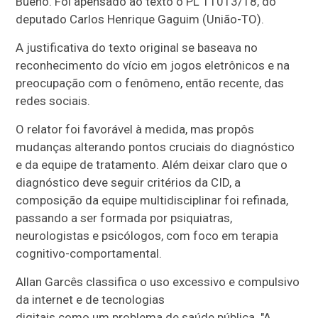
Bueno. Foi
apensado
ao texto o PL 11013/18, do
deputado Carlos Henrique Gaguim (União-TO).
A justificativa do texto original se baseava no
reconhecimento do vício em jogos eletrônicos
e na
preocupação com o fenômeno, então recente, das
redes sociais.
O relator foi favorável à medida, mas propôs
mudanças alterando pontos cruciais do diagnóstico
e da equipe de tratamento.
Além deixar claro que o
diagnóstico deve seguir critérios da CID, a
composição da equipe multidisciplinar foi refinada,
passando a ser formada por
psiquiatras,
neurologistas e psicólogos
, com foco em terapia
cognitivo-comportamental.
Allan Garcês classifica o
uso excessivo e compulsivo
da internet e de tecnologias
digitais como um problema de saúde pública. "A