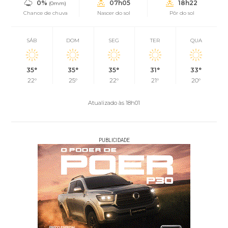
0%
07h05
18h22
(0mm)
Chance de chuva
Nascer do sol
Pôr do sol
SÁB
DOM
SEG
TER
QUA
35°
35°
35°
31°
33°
22°
25°
22°
21°
20°
Atualizado às 18h01
PUBLICIDADE