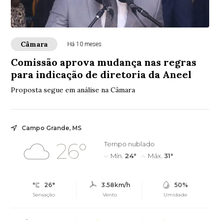
Câmara
Há 10 meses
Comissão aprova mudança nas regras
para indicação de diretoria da Aneel
Proposta segue em análise na Câmara
Campo Grande, MS
26°
Tempo nublado
Mín.
24°
Máx.
31°
26°
3.58km/h
50%
Sensação
Vento
Umidade