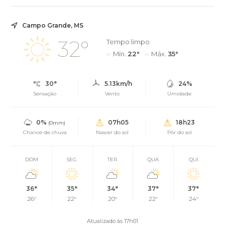
Campo Grande, MS
32°
Tempo limpo
Mín.
22°
Máx.
35°
30°
5.13km/h
24%
Sensação
Vento
Umidade
0%
07h05
18h23
(0mm)
Chance de chuva
Nascer do sol
Pôr do sol
DOM
SEG
TER
QUA
QUI
36°
35°
34°
37°
37°
26°
22°
20°
22°
24°
Atualizado às 17h01