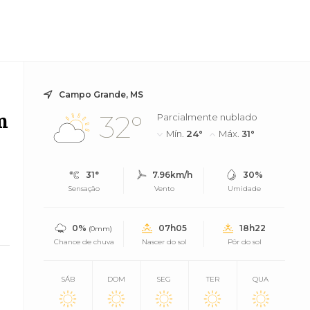
Campo Grande, MS
m
32°
Parcialmente nublado
Mín.
24°
Máx.
31°
31°
7.96km/h
30%
Sensação
Vento
Umidade
0%
07h05
18h22
(0mm)
Chance de chuva
Nascer do sol
Pôr do sol
SÁB
DOM
SEG
TER
QUA