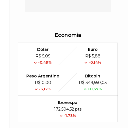
Economia
Dólar
Euro
R$ 5,09
R$ 5,88
-0,49%
-0,14%
Peso Argentino
Bitcoin
R$ 0,00
R$ 349,550,03
-3,12%
+0,67%
Ibovespa
172,504,52 pts
-1.73%