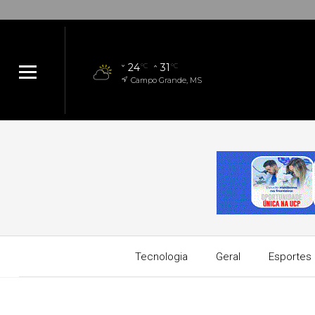
24
31
°C
°C
Campo Grande, MS
Tecnologia
Geral
Esportes