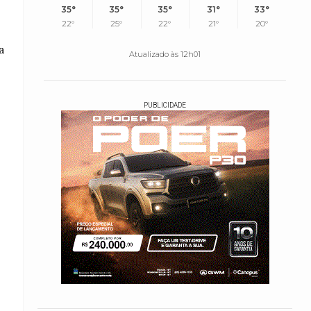
35°
35°
35°
31°
33°
22°
25°
22°
21°
20°
a
Atualizado às 12h01
PUBLICIDADE