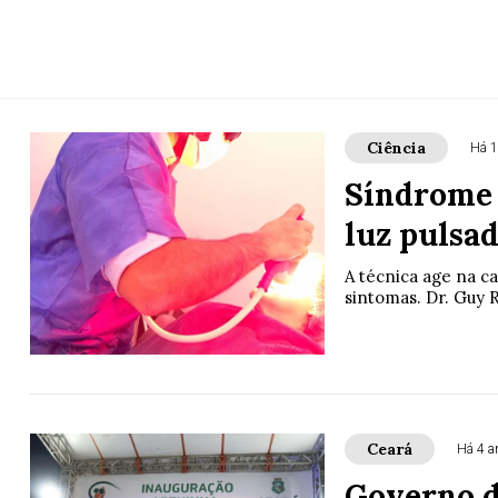
Ciência
Há 
Síndrome 
luz pulsa
A técnica age na ca
sintomas. Dr. Guy R
Ceará
Há 4 a
Governo d