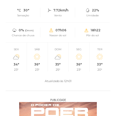
30°
7.72km/h
22%
Sensação
Vento
Umidade
0%
07h06
18h22
(0mm)
Chance de chuva
Nascer do sol
Pôr do sol
SEX
SÁB
DOM
SEG
TER
34°
36°
35°
36°
33°
23°
23°
25°
23°
20°
Atualizado às 12h01
PUBLICIDADE