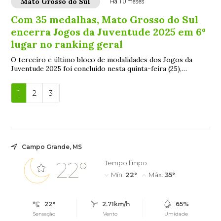
Mato Grosso do Sul
Há 10 meses
Com 35 medalhas, Mato Grosso do Sul
encerra Jogos da Juventude 2025 em 6º
lugar no ranking geral
O terceiro e último bloco de modalidades dos Jogos da
Juventude 2025 foi concluído nesta quinta-feira (25),
fechando o quadro de medalhas da delega...
1
2
3
Campo Grande, MS
22°
Tempo limpo
Mín.
22°
Máx.
35°
22°
2.71km/h
65%
Sensação
Vento
Umidade