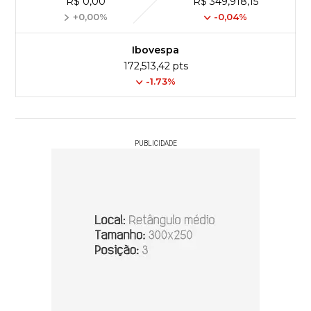
R$ 0,00
R$ 349,918,15
+0,00%
-0,04%
Ibovespa
172,513,42 pts
-1.73%
PUBLICIDADE