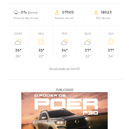
0%
07h05
18h23
(0mm)
Chance de chuva
Nascer do sol
Pôr do sol
DOM
SEG
TER
QUA
QUI
36°
35°
34°
37°
37°
26°
22°
20°
22°
24°
Atualizado às 04h01
PUBLICIDADE