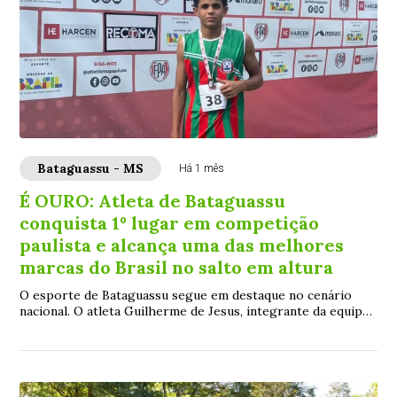
Bataguassu - MS
Há 1 mês
É OURO: Atleta de Bataguassu
conquista 1º lugar em competição
paulista e alcança uma das melhores
marcas do Brasil no salto em altura
O esporte de Bataguassu segue em destaque no cenário
nacional. O atleta Guilherme de Jesus, integrante da equipe
de atletismo da Secretaria Municip...