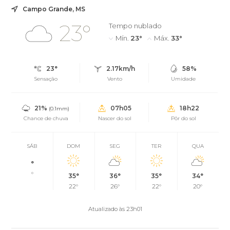
Campo Grande, MS
23°
Tempo nublado
Mín.
23°
Máx.
33°
23°
2.17km/h
58%
Sensação
Vento
Umidade
21%
07h05
18h22
(0.1mm)
Chance de chuva
Nascer do sol
Pôr do sol
SÁB
DOM
SEG
TER
QUA
°
°
35°
36°
35°
34°
22°
26°
22°
20°
Atualizado às 23h01