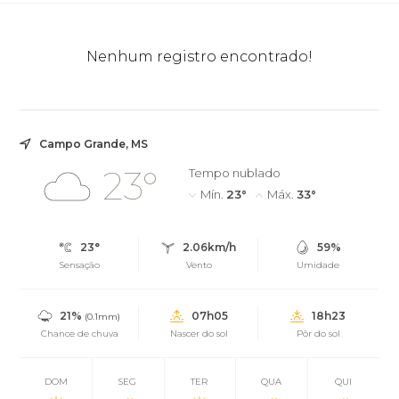
Nenhum registro encontrado!
Campo Grande, MS
23°
Tempo nublado
Mín.
23°
Máx.
33°
23°
2.06km/h
59%
Sensação
Vento
Umidade
21%
07h05
18h23
(0.1mm)
Chance de chuva
Nascer do sol
Pôr do sol
DOM
SEG
TER
QUA
QUI