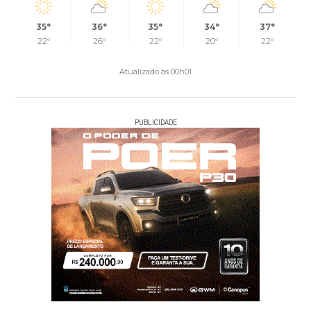
35°
36°
35°
34°
37°
22°
26°
22°
20°
22°
Atualizado às 00h01
PUBLICIDADE