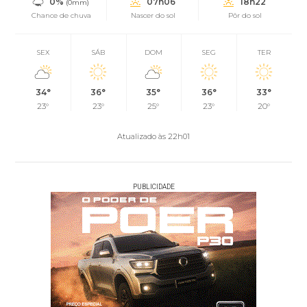
0%
07h06
18h22
(0mm)
Chance de chuva
Nascer do sol
Pôr do sol
SEX
SÁB
DOM
SEG
TER
34°
36°
35°
36°
33°
23°
23°
25°
23°
20°
Atualizado às 22h01
PUBLICIDADE