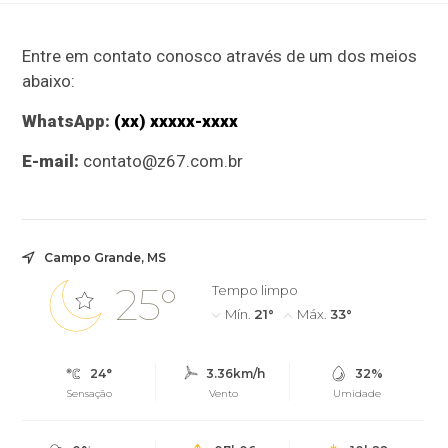
Entre em contato conosco através de um dos meios
abaixo:
WhatsApp:
(xx) xxxxx-xxxx
E-mail:
contato@z67.com.br
Campo Grande, MS
25°
Tempo limpo
Mín.
21°
Máx.
33°
24°
3.36km/h
32%
Sensação
Vento
Umidade