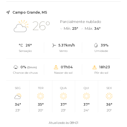
Nioaque
Campo Grande, MS
26°
Parcialmente nublado
Mín.
25°
Máx.
34°
26°
5.37km/h
39%
Sensação
Vento
Umidade
0%
07h04
18h23
(0mm)
Chance de chuva
Nascer do sol
Pôr do sol
SEG
TER
QUA
QUI
SEX
34°
35°
37°
37°
36°
23°
20°
23°
24°
20°
Atualizado às 08h01