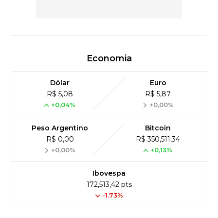
Economia
Dólar
Euro
R$ 5,08
R$ 5,87
+0,04%
+0,00%
Peso Argentino
Bitcoin
R$ 0,00
R$ 350,511,34
+0,00%
+0,13%
Ibovespa
172,513,42 pts
-1.73%