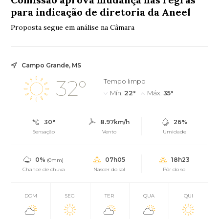
para indicação de diretoria da Aneel
Proposta segue em análise na Câmara
Campo Grande, MS
32°
Tempo limpo
Mín.
22°
Máx.
35°
30°
8.97km/h
26%
Sensação
Vento
Umidade
0%
07h05
18h23
(0mm)
Chance de chuva
Nascer do sol
Pôr do sol
DOM
SEG
TER
QUA
QUI