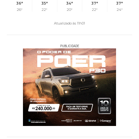
36°
35°
34°
37°
37°
26°
22°
20°
22°
24°
Atualizado às 11h01
PUBLICIDADE