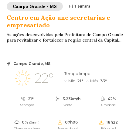
Campo Grande - MS
Há 1 semana
Centro em Ação une secretarias e
empresariado
As ações desenvolvidas pela Prefeitura de Campo Grande
para revitalizar e fortalecer a região central da Capital
seguem avançando por meio do Proje...
Campo Grande, MS
22°
Tempo limpo
Mín.
21°
Máx.
33°
21°
3.23km/h
42%
Sensação
Vento
Umidade
0%
07h06
18h22
(0mm)
Chance de chuva
Nascer do sol
Pôr do sol