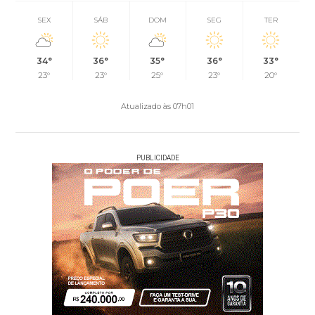
SEX
SÁB
DOM
SEG
TER
34°
36°
35°
36°
33°
23°
23°
25°
23°
20°
Atualizado às 07h01
PUBLICIDADE