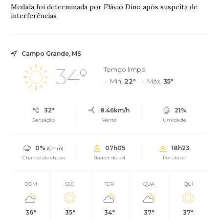
Medida foi determinada por Flávio Dino após suspeita de
interferências
Campo Grande, MS
34°
Tempo limpo
Mín.
22°
Máx.
35°
32°
8.46km/h
21%
Sensação
Vento
Umidade
0%
07h05
18h23
(0mm)
Chance de chuva
Nascer do sol
Pôr do sol
DOM
SEG
TER
QUA
QUI
36°
35°
34°
37°
37°