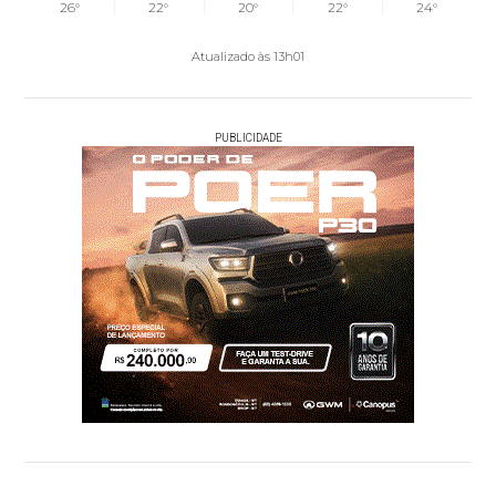
26°
22°
20°
22°
24°
Atualizado às 13h01
PUBLICIDADE