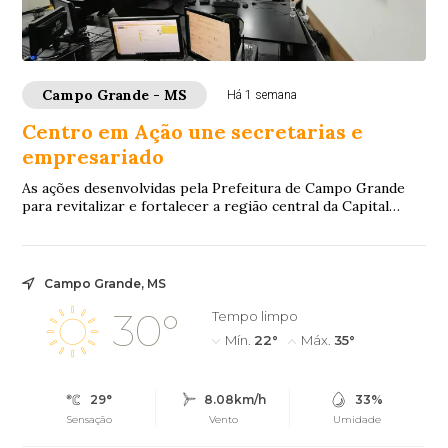
Campo Grande - MS
Há 1 semana
Centro em Ação une secretarias e
empresariado
As ações desenvolvidas pela Prefeitura de Campo Grande
para revitalizar e fortalecer a região central da Capital
seguem avançando por meio do Proje...
Campo Grande, MS
30°
Tempo limpo
Mín.
22°
Máx.
35°
29°
8.08km/h
33%
Sensação
Vento
Umidade