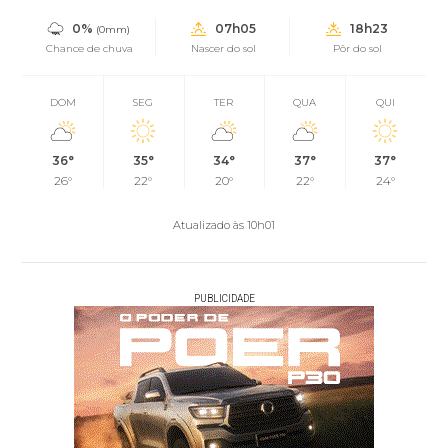
0%
07h05
18h23
(0mm)
Chance de chuva
Nascer do sol
Pôr do sol
DOM
SEG
TER
QUA
QUI
36°
35°
34°
37°
37°
26°
22°
20°
22°
24°
Atualizado às 10h01
PUBLICIDADE