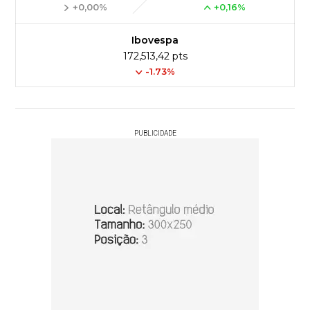
+0,00%
+0,16%
Ibovespa
172,513,42 pts
-1.73%
PUBLICIDADE