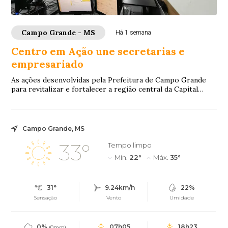
Campo Grande - MS
Há 1 semana
Centro em Ação une secretarias e
empresariado
As ações desenvolvidas pela Prefeitura de Campo Grande
para revitalizar e fortalecer a região central da Capital
seguem avançando por meio do Proje...
Campo Grande, MS
33°
Tempo limpo
Mín.
22°
Máx.
35°
31°
9.24km/h
22%
Sensação
Vento
Umidade
0%
07h05
18h23
(0mm)