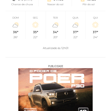
Chance de chuva
Nascer do sol
Pôr do sol
DOM
SEG
TER
QUA
QUI
36°
35°
34°
37°
37°
26°
22°
20°
22°
24°
Atualizado às 12h01
PUBLICIDADE