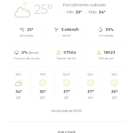
25°
Parcialmente nublado
Mín.
25°
Máx.
34°
25°
3.46km/h
39%
Sensação
Vento
Umidade
0%
07h04
18h23
(0mm)
Chance de chuva
Nascer do sol
Pôr do sol
SEG
TER
QUA
QUI
SEX
34°
35°
37°
37°
36°
23°
20°
23°
24°
20°
Atualizado às 01h01
PUBLICIDADE