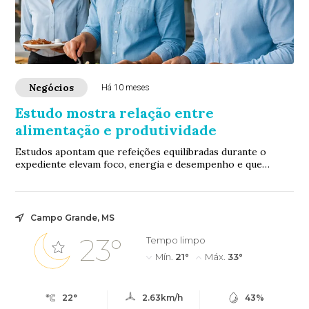
Negócios
Há 10 meses
Estudo mostra relação entre
alimentação e produtividade
Estudos apontam que refeições equilibradas durante o
expediente elevam foco, energia e desempenho e que
trabalhadores mal alimentados têm desempenh...
Campo Grande, MS
23°
Tempo limpo
Mín.
21°
Máx.
33°
22°
2.63km/h
43%