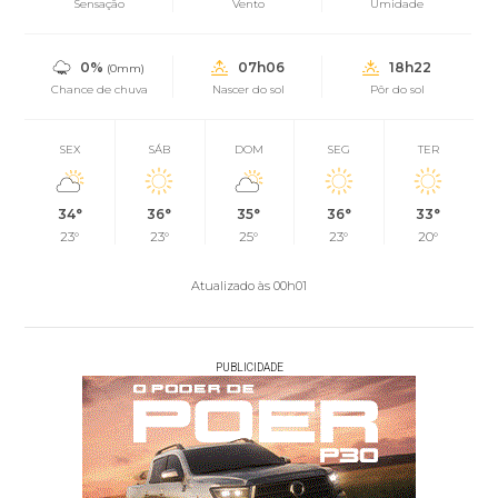
Sensação
Vento
Umidade
0%
07h06
18h22
(0mm)
Chance de chuva
Nascer do sol
Pôr do sol
SEX
SÁB
DOM
SEG
TER
34°
36°
35°
36°
33°
23°
23°
25°
23°
20°
Atualizado às 00h01
PUBLICIDADE