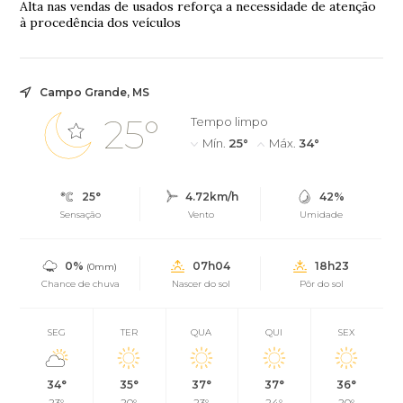
Alta nas vendas de usados reforça a necessidade de atenção
à procedência dos veículos
Campo Grande, MS
25°
Tempo limpo
Mín.
25°
Máx.
34°
25°
4.72km/h
42%
Sensação
Vento
Umidade
0%
07h04
18h23
(0mm)
Chance de chuva
Nascer do sol
Pôr do sol
SEG
TER
QUA
QUI
SEX
34°
35°
37°
37°
36°
23°
20°
23°
24°
20°