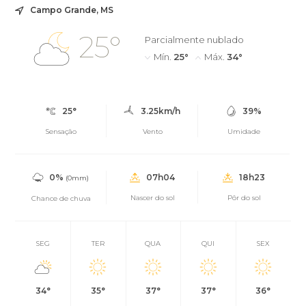
Campo Grande, MS
25°
Parcialmente nublado
Mín.
25°
Máx.
34°
25°
3.25km/h
39%
Sensação
Vento
Umidade
0%
07h04
18h23
(0mm)
Nascer do sol
Pôr do sol
Chance de chuva
SEG
TER
QUA
QUI
SEX
34°
35°
37°
37°
36°