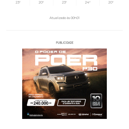
23°
20°
23°
24°
20°
Atualizado às 00h01
PUBLICIDADE