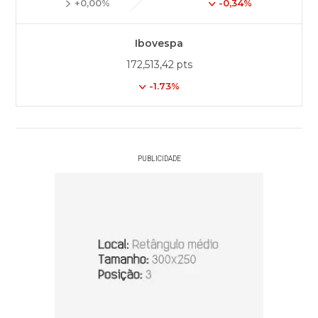
+0,00%
-0,34%
Ibovespa
172,513,42 pts
-1.73%
PUBLICIDADE