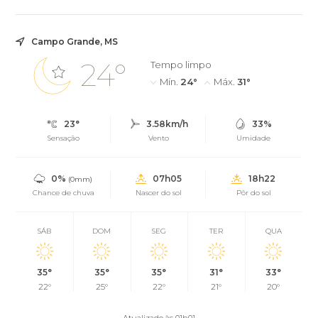
Campo Grande, MS
24°
Tempo limpo
Mín.
24°
Máx.
31°
23°
3.58km/h
33%
Sensação
Vento
Umidade
0%
07h05
18h22
(0mm)
Chance de chuva
Nascer do sol
Pôr do sol
SÁB
DOM
SEG
TER
QUA
35°
35°
35°
31°
33°
22°
25°
22°
21°
20°