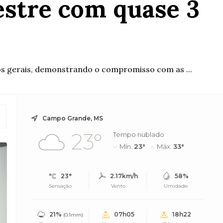
estre com quase 3
os gerais, demonstrando o compromisso com as ...
Campo Grande, MS
23°
Tempo nublado
Mín.
23°
Máx.
33°
23°
2.17km/h
58%
Sensação
Vento
Umidade
21%
07h05
18h22
(0.1mm)