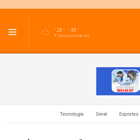
23
33
°C
°C
Campo Grande, MS
Tecnologia
Geral
Esportes