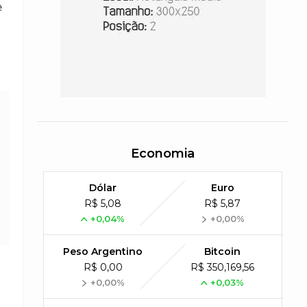
e
Economia
Dólar
Euro
R$ 5,08
R$ 5,87
+0,04%
+0,00%
Peso Argentino
Bitcoin
R$ 0,00
R$ 350,169,56
+0,00%
+0,03%