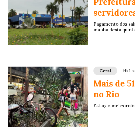
Prefeitura
servidores
Pagamento dos salá
manhã desta quinta-f
Geral
Há 1 s
Mais de 51
no Rio
Estação meteorológ