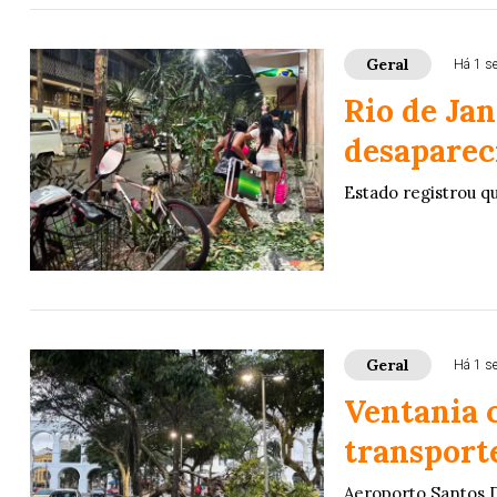
Geral
Há 1 s
Rio de Ja
desaparec
Estado registrou q
Geral
Há 1 s
Ventania c
transporte
Aeroporto Santos 