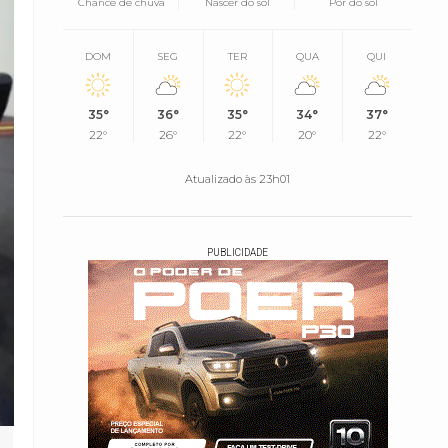
Chance de chuva
Nascer do sol
Pôr do sol
DOM
SEG
TER
QUA
QUI
35°
36°
35°
34°
37°
22°
26°
22°
20°
22°
Atualizado às 23h01
PUBLICIDADE