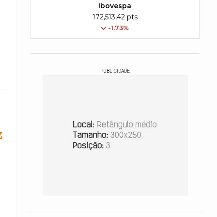
Ibovespa
172,513,42 pts
-1.73%
PUBLICIDADE
z