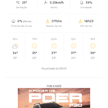
25°
3.25km/h
39%
Sensação
Vento
Umidade
0%
07h04
18h23
(0mm)
Chance de chuva
Nascer do sol
Pôr do sol
SEG
TER
QUA
QUI
SEX
34°
35°
37°
37°
36°
23°
20°
23°
24°
20°
Atualizado às 00h01
PUBLICIDADE