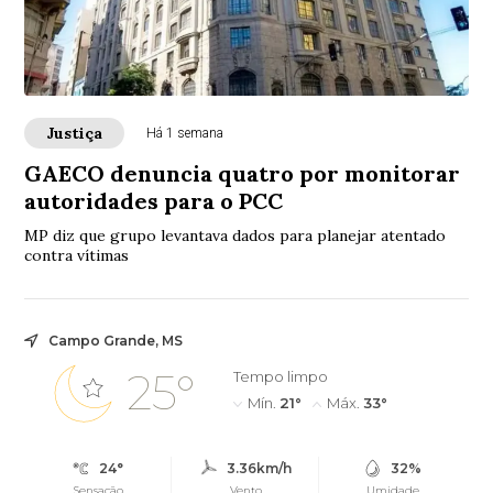
Justiça
Há 1 semana
GAECO denuncia quatro por monitorar
autoridades para o PCC
MP diz que grupo levantava dados para planejar atentado
contra vítimas
Campo Grande, MS
25°
Tempo limpo
Mín.
21°
Máx.
33°
24°
3.36km/h
32%
Sensação
Vento
Umidade