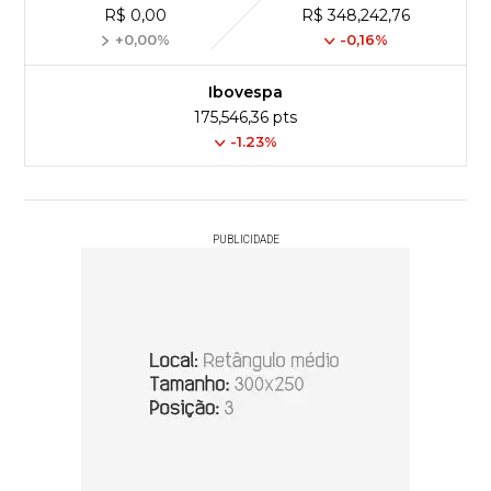
R$ 0,00
R$ 348,242,76
+0,00%
-0,16%
Ibovespa
175,546,36 pts
-1.23%
PUBLICIDADE