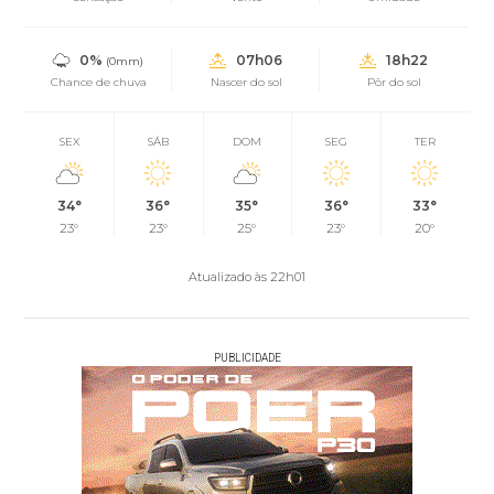
0%
07h06
18h22
(0mm)
Chance de chuva
Nascer do sol
Pôr do sol
SEX
SÁB
DOM
SEG
TER
34°
36°
35°
36°
33°
23°
23°
25°
23°
20°
Atualizado às 22h01
PUBLICIDADE