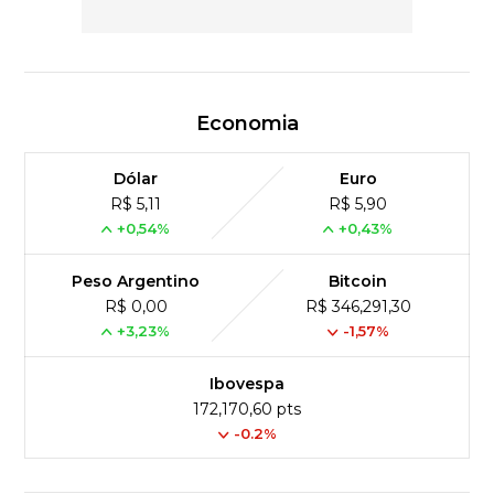
Economia
Dólar
Euro
R$ 5,11
R$ 5,90
+0,54%
+0,43%
Peso Argentino
Bitcoin
R$ 0,00
R$ 346,291,30
+3,23%
-1,57%
Ibovespa
172,170,60 pts
-0.2%