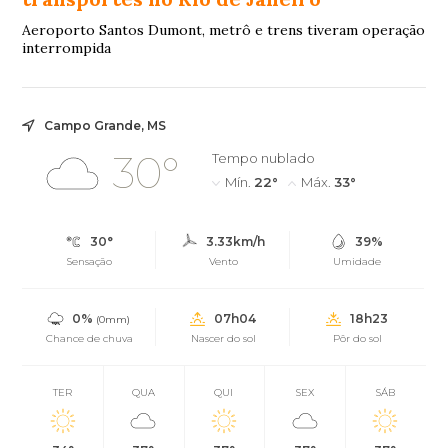
Aeroporto Santos Dumont, metrô e trens tiveram operação
interrompida
Campo Grande, MS
30°
Tempo nublado
Mín.
22°
Máx.
33°
30°
3.33km/h
39%
Sensação
Vento
Umidade
0%
07h04
18h23
(0mm)
Chance de chuva
Nascer do sol
Pôr do sol
TER
QUA
QUI
SEX
SÁB