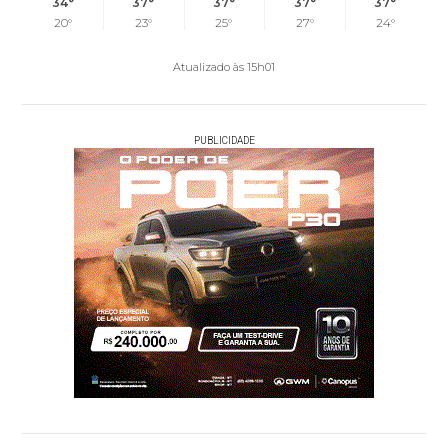
34°
37°
37°
37°
37°
20°
23°
25°
27°
24°
Atualizado às 15h01
PUBLICIDADE