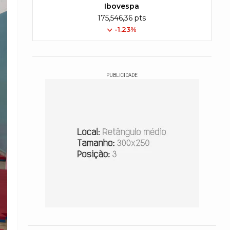
Ibovespa
175,546,36 pts
-1.23%
PUBLICIDADE