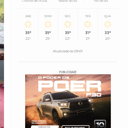
Chance de chuva
Nascer do sol
Pôr do sol
SÁB
DOM
SEG
TER
QUA
35°
35°
35°
31°
33°
22°
25°
22°
21°
20°
Atualizado às 03h01
PUBLICIDADE