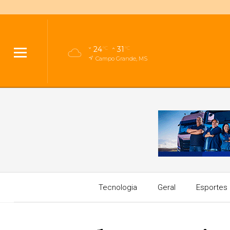
24
31
°C
°C
Campo Grande, MS
Tecnologia
Geral
Esportes