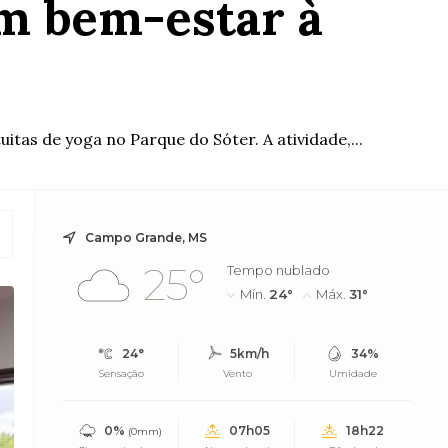
m bem-estar à
tas de yoga no Parque do Sóter. A atividade,...
Campo Grande, MS
25°
Tempo nublado
Mín.
24°
Máx.
31°
24°
5km/h
34%
Sensação
Vento
Umidade
0%
07h05
18h22
(0mm)