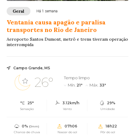
Geral
Há 1 semana
Ventania causa apagão e paralisa
transportes no Rio de Janeiro
Aeroporto Santos Dumont, metrô e trens tiveram operação
interrompida
Campo Grande, MS
26°
Tempo limpo
Mín.
21°
Máx.
33°
25°
3.12km/h
29%
Sensação
Vento
Umidade
0%
07h06
18h22
(0mm)
Chance de chuva
Nascer do sol
Pôr do sol