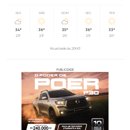
SEX
SÁB
DOM
SEG
TER
34°
36°
35°
36°
33°
23°
23°
25°
23°
20°
Atualizado às 20h01
PUBLICIDADE