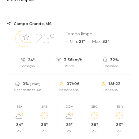
Campo Grande, MS
25°
Tempo limpo
Mín.
21°
Máx.
33°
24°
3.36km/h
32%
Sensação
Vento
Umidade
0%
07h06
18h22
(0mm)
Chance de chuva
Nascer do sol
Pôr do sol
SEX
SÁB
DOM
SEG
TER
34°
36°
35°
36°
33°
23°
23°
25°
23°
20°