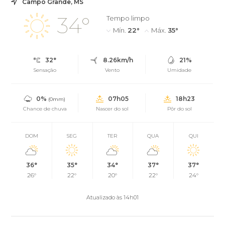
Campo Grande, MS
34°
Tempo limpo
Mín.
22°
Máx.
35°
32°
8.26km/h
21%
Sensação
Vento
Umidade
0%
07h05
18h23
(0mm)
Chance de chuva
Nascer do sol
Pôr do sol
DOM
SEG
TER
QUA
QUI
36°
35°
34°
37°
37°
26°
22°
20°
22°
24°
Atualizado às 14h01