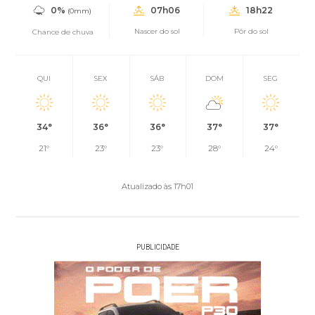
0%
07h06
18h22
(0mm)
Nascer do sol
Pôr do sol
Chance de chuva
QUI
SEX
SÁB
DOM
SEG
34°
36°
36°
37°
37°
21°
23°
23°
28°
24°
Atualizado às 17h01
PUBLICIDADE