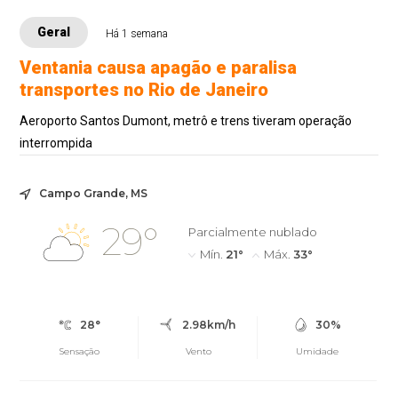
Geral
Há 1 semana
Ventania causa apagão e paralisa
transportes no Rio de Janeiro
Aeroporto Santos Dumont, metrô e trens tiveram operação
interrompida
Campo Grande, MS
29°
Parcialmente nublado
Mín.
21°
Máx.
33°
28°
2.98km/h
30%
Sensação
Vento
Umidade