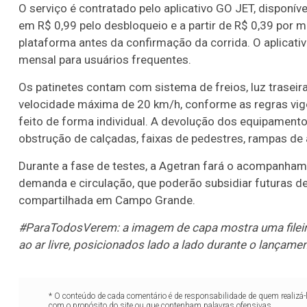
O serviço é contratado pelo aplicativo GO JET, dispon
em R$ 0,99 pelo desbloqueio e a partir de R$ 0,39 por 
plataforma antes da confirmação da corrida. O aplicat
mensal para usuários frequentes.
Os patinetes contam com sistema de freios, luz traseir
velocidade máxima de 20 km/h, conforme as regras vige
feito de forma individual. A devolução dos equipamento
obstrução de calçadas, faixas de pedestres, rampas de 
Durante a fase de testes, a Agetran fará o acompanha
demanda e circulação, que poderão subsidiar futuras d
compartilhada em Campo Grande.
#ParaTodosVerem: a imagem de capa mostra uma fileira 
ao ar livre, posicionados lado a lado durante o lança
* O conteúdo de cada comentário é de responsabilidade de quem realizá-
com o propósito do site ou que contenham palavras ofensivas.