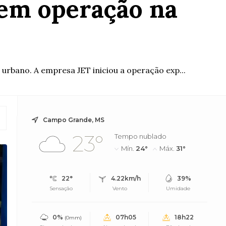
 em operação na
urbano. A empresa JET iniciou a operação exp...
Campo Grande, MS
23°
Tempo nublado
Mín.
24°
Máx.
31°
22°
4.22km/h
39%
Sensação
Vento
Umidade
0%
07h05
18h22
(0mm)