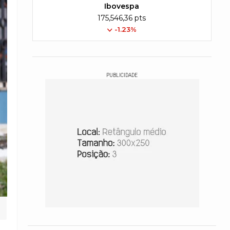
Ibovespa
175,546,36 pts
-1.23%
PUBLICIDADE