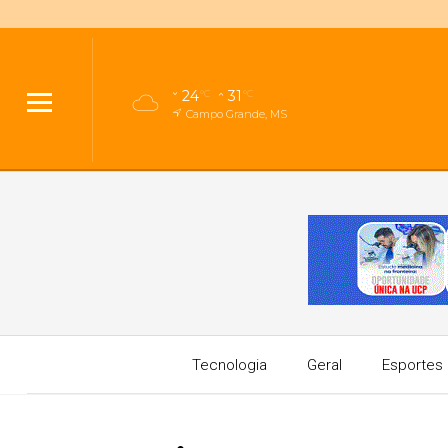
24
31
°C
°C
Campo Grande, MS
Tecnologia
Geral
Esportes