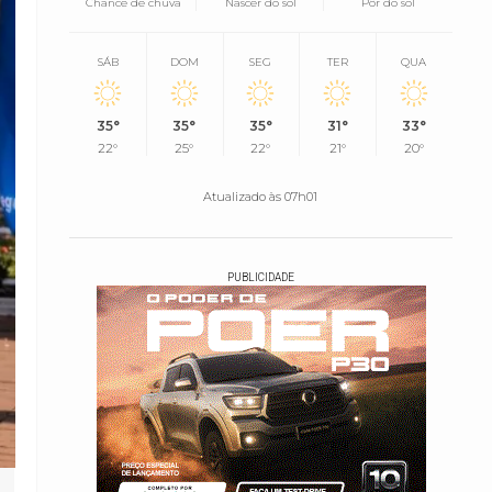
Chance de chuva
Nascer do sol
Pôr do sol
SÁB
DOM
SEG
TER
QUA
35°
35°
35°
31°
33°
22°
25°
22°
21°
20°
Atualizado às 07h01
PUBLICIDADE