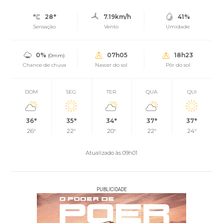
28°
7.19km/h
41%
Sensação
Vento
Umidade
0%
07h05
18h23
(0mm)
Chance de chuva
Nascer do sol
Pôr do sol
DOM
SEG
TER
QUA
QUI
36°
35°
34°
37°
37°
26°
22°
20°
22°
24°
Atualizado às 09h01
PUBLICIDADE