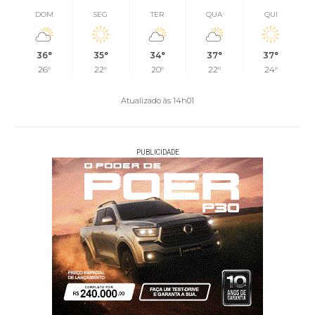
DOM
SEG
TER
QUA
QUI
36°
35°
34°
37°
37°
26°
22°
20°
22°
24°
Atualizado às 14h01
PUBLICIDADE