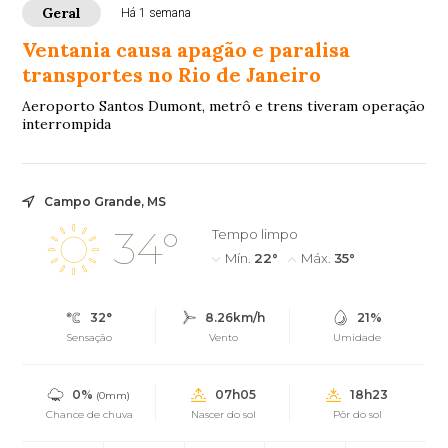
Geral
Há 1 semana
Ventania causa apagão e paralisa
transportes no Rio de Janeiro
Aeroporto Santos Dumont, metrô e trens tiveram operação
interrompida
Campo Grande, MS
34°
Tempo limpo
Mín.
22°
Máx.
35°
32°
8.26km/h
21%
Sensação
Vento
Umidade
0%
07h05
18h23
(0mm)
Chance de chuva
Nascer do sol
Pôr do sol