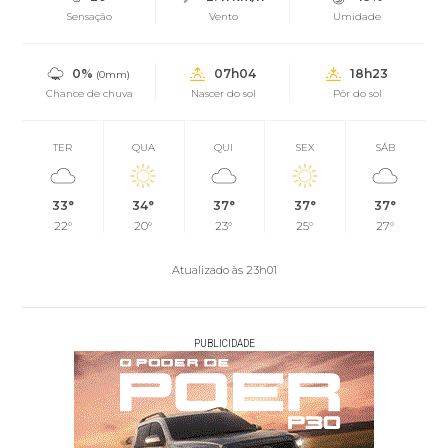
Sensação
Vento
Umidade
0%
07h04
18h23
(0mm)
Chance de chuva
Nascer do sol
Pôr do sol
TER
QUA
QUI
SEX
SÁB
33°
34°
37°
37°
37°
22°
20°
23°
25°
27°
Atualizado às 23h01
PUBLICIDADE