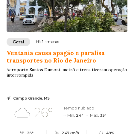
Geral
Há 2 semanas
Ventania causa apagão e paralisa
transportes no Rio de Janeiro
Aeroporto Santos Dumont, metrô e trens tiveram operação
interrompida
Campo Grande, MS
26°
Tempo nublado
Mín.
24°
Máx.
33°
26°
2.47km/h
49%