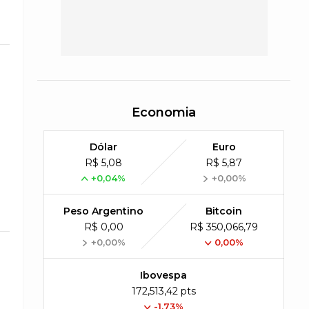
Economia
Dólar
Euro
R$ 5,08
R$ 5,87
+0,04%
+0,00%
Peso Argentino
Bitcoin
R$ 0,00
R$ 350,066,79
+0,00%
0,00%
Ibovespa
172,513,42 pts
-1.73%