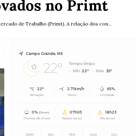
ovados no Primt
rcado de Trabalho (Primt). A relação dos con...
Campo Grande, MS
22°
Tempo limpo
Mín.
22°
Máx.
35°
22°
2.71km/h
65%
Sensação
Vento
Umidade
0%
07h05
18h23
(0mm)
Chance de chuva
Nascer do sol
Pôr do sol
DOM
SEG
TER
QUA
QUI