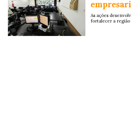
empresar
As ações desenvolv
fortalecer a regiã