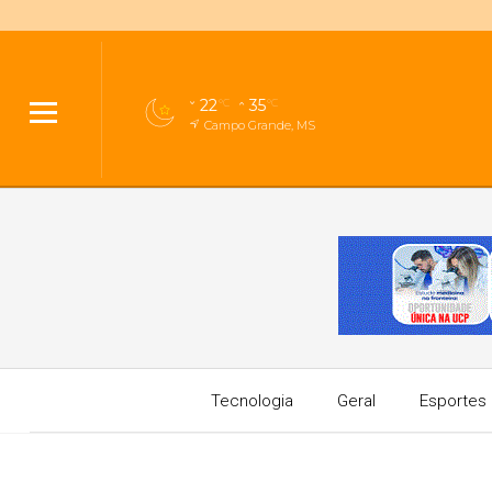
22
35
°C
°C
Campo Grande, MS
Tecnologia
Geral
Esportes