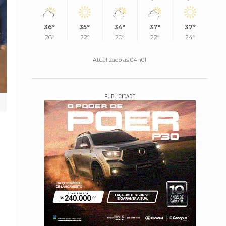
36°
35°
34°
37°
37°
26°
22°
20°
22°
24°
Atualizado às 04h01
PUBLICIDADE