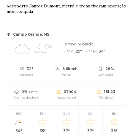
Aeroporto Santos Dumont, metrô e trens tiveram operação
interrompida
Campo Grande, MS
33°
Tempo nublado
Mín.
25°
Máx.
34°
32°
6.6km/h
28%
Sensação
Vento
Umidade
0%
07h04
18h23
(0mm)
Chance de chuva
Nascer do sol
Pôr do sol
SEG
TER
QUA
QUI
SEX
34°
35°
37°
37°
36°