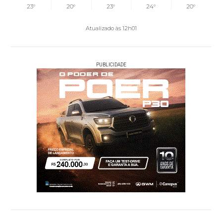
23°
20°
23°
24°
20°
Atualizado às 12h01
PUBLICIDADE