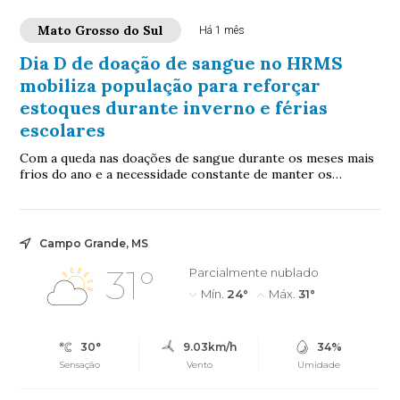
Mato Grosso do Sul
Há 1 mês
Dia D de doação de sangue no HRMS
mobiliza população para reforçar
estoques durante inverno e férias
escolares
Com a queda nas doações de sangue durante os meses mais
frios do ano e a necessidade constante de manter os
estoques abastecidos, o Hospital Region...
Campo Grande, MS
31°
Parcialmente nublado
Mín.
24°
Máx.
31°
30°
9.03km/h
34%
Sensação
Vento
Umidade