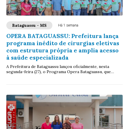
Bataguassu - MS
Há 1 semana
OPERA BATAGUASSU: Prefeitura lança
programa inédito de cirurgias eletivas
com estrutura própria e amplia acesso
à saúde especializada
A Prefeitura de Bataguassu lançou oficialmente, nesta
segunda-feira (27), o Programa Opera Bataguassu, que
amplia o acesso da população às cirurgia...