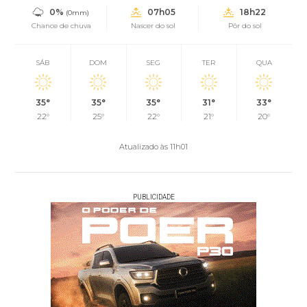
0%
07h05
18h22
(0mm)
Chance de chuva
Nascer do sol
Pôr do sol
SÁB
DOM
SEG
TER
QUA
35°
35°
35°
31°
33°
22°
25°
22°
21°
20°
Atualizado às 11h01
PUBLICIDADE