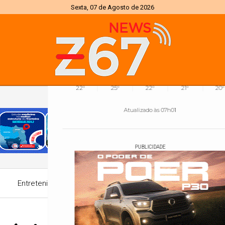
Sexta, 07 de Agosto de 2026
0%
07h05
18h22
(0mm)
Chance de chuva
Nascer do sol
Pôr do sol
SÁB
DOM
SEG
TER
QU
35°
35°
35°
31°
33
22°
25°
22°
21°
20°
PUBLICIDADE
Atualizado às 07h01
PUBLICIDADE
Entretenimento
Política
Concursos
Economi