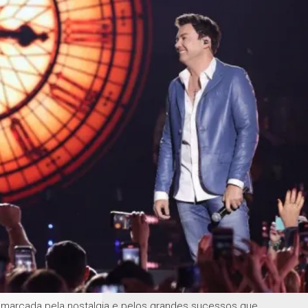
Campo Grande - MS
Há 1 semana
Funsat oferece 973 vagas nesta quint
feira (30)
Campo Grande - MS
Há 1 semana
Campanha Nacional de Multivacinaç
começa segunda-feira
Geral
Há 1 semana
Rio de Janeiro tem duas mortes e um
desaparecido depois de ventania
PUBLICIDADE
marcada pela nostalgia e pelos grandes sucessos que