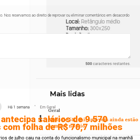
lo. Nos reservamos ao direito de reprovar ou eliminar comentários em desacordo
500
caracteres restantes.
Mais lidas
Há 1 semana
Em Geral
Geral
1
 antecipa salários de 9.570
Mais de 510 mil imóveis ainda estão
 com folha de R$ 70,7 milhões
sem luz no Rio
ios de julho caiu na conta do funcionalismo municipal na manhã