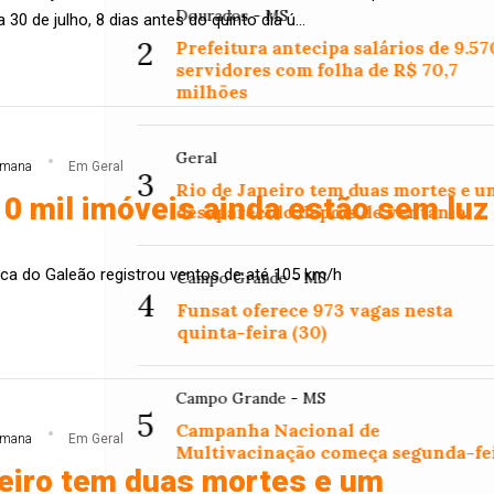
Dourados - MS
a 30 de julho, 8 dias antes do quinto dia ú...
2
Prefeitura antecipa salários de 9.57
servidores com folha de R$ 70,7
milhões
Geral
emana
Em Geral
3
Rio de Janeiro tem duas mortes e u
0 mil imóveis ainda estão sem luz
desaparecido depois de ventania
ca do Galeão registrou ventos de até 105 km/h
Campo Grande - MS
4
Funsat oferece 973 vagas nesta
quinta-feira (30)
Campo Grande - MS
5
Campanha Nacional de
emana
Em Geral
Multivacinação começa segunda-fe
neiro tem duas mortes e um