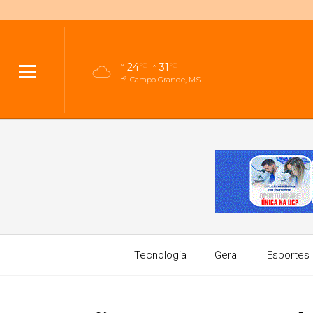
24
31
°C
°C
Campo Grande, MS
Tecnologia
Geral
Esportes