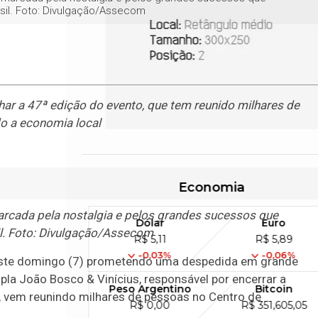
rasil. Foto: Divulgação/Assecom
char a 47ª edição do evento, que tem reunido milhares de
o a economia local
Economia
cada pela nostalgia e pelos grandes sucessos que
Dólar
Euro
sil. Foto: Divulgação/Assecom
R$ 5,11
R$ 5,89
-0,03%
-0,06%
neste domingo (7) prometendo uma despedida em grande
upla João Bosco & Vinícius, responsável por encerrar a
Peso Argentino
Bitcoin
a, vem reunindo milhares de pessoas no Centro de
R$ 0,00
R$ 351,605,05