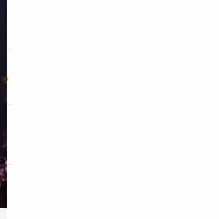
a-
ão