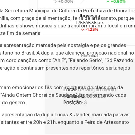
+0,00%
+0,80%
la Secretaria Municipal de Cultura da Prefeitura de Dourado
Ibovespa
lia, com praça de alimentação, feira de artesanato, parque
175,546,36 pts
adrilhas e shows musicais que transformaram o local em u
-1.23%
ste fim de semana.
a apresentação marcada pela nostalgia e pelos grandes
tário no Brasil. A dupla, que alcançou projeção nacional no
PUBLICIDADE
 em coro canções como “Ah É”, “Falando Sério”, “Só Fazendo
ação e continuam presentes nos repertórios sertanejos
mam emocionar os fãs com releituras de clássicos da
e “Ainda Ontem Chorei de Saudade”, transformando cada
 do gênero.
a apresentação da dupla Lucas & Jander, marcada para as
isitantes entre 20h e 21h, enquanto a Feira de Artesanato