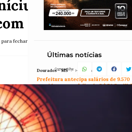
nícius encerram Fe
om show repleto d
h para fechar a 47ª edição do evento, que tem reunido milha
Últimas notícias
Compartilhe:
Dourados - MS
Há 1 semana
Prefeitura antecipa salários de 9.570
servidores com folha de R$ 70,7 milh
Geral
Há 1 semana
Mais de 510 mil imóveis ainda estão 
luz no Rio