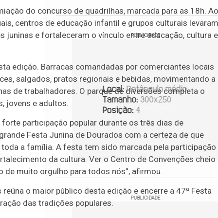
ação do concurso de quadrilhas, marcada para as 18h. A
ais, centros de educação infantil e grupos culturais levara
 juninas e fortaleceram o vínculo entre educação, cultura e
PUBLICIDADE
ta edição. Barracas comandadas por comerciantes locais
es, salgados, pratos regionais e bebidas, movimentando a
as de trabalhadores. O parque de diversões completa o
, jovens e adultos.
 forte participação popular durante os três dias de
rande Festa Junina de Dourados com a certeza de que
oda a família. A festa tem sido marcada pela participação
ortalecimento da cultura. Ver o Centro de Convenções cheio
o de muito orgulho para todos nós”, afirmou.
 reúna o maior público desta edição e encerre a 47ª Festa
PUBLICIDADE
ação das tradições populares.