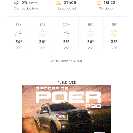
0%
07h06
18h22
(0mm)
Chance de chuva
Nascer do sol
Pôr do sol
SEX
SÁB
DOM
SEG
TER
34°
36°
35°
36°
33°
23°
23°
25°
23°
20°
Atualizado às 07h01
PUBLICIDADE