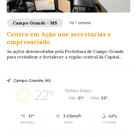
Campo Grande - MS
Há 1 semana
Centro em Ação une secretarias e
empresariado
As ações desenvolvidas pela Prefeitura de Campo Grande
para revitalizar e fortalecer a região central da Capital
seguem avançando por meio do Proje...
Campo Grande, MS
22°
Tempo limpo
Mín.
21°
Máx.
33°
21°
3.23km/h
42%
Sensação
Vento
Umidade