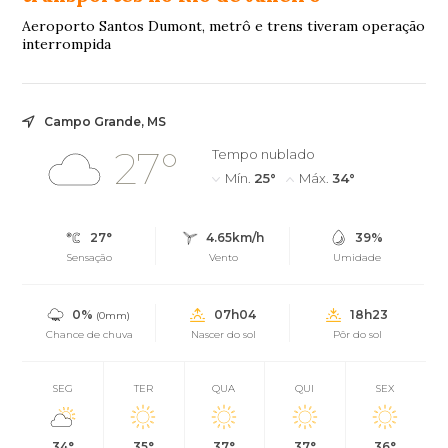
Aeroporto Santos Dumont, metrô e trens tiveram operação
interrompida
Campo Grande, MS
27°
Tempo nublado
Mín.
25°
Máx.
34°
27°
4.65km/h
39%
Sensação
Vento
Umidade
0%
07h04
18h23
(0mm)
Chance de chuva
Nascer do sol
Pôr do sol
SEG
TER
QUA
QUI
SEX
34°
35°
37°
37°
36°