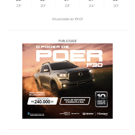
23°
20°
23°
24°
20°
Atualizado às 10h01
PUBLICIDADE