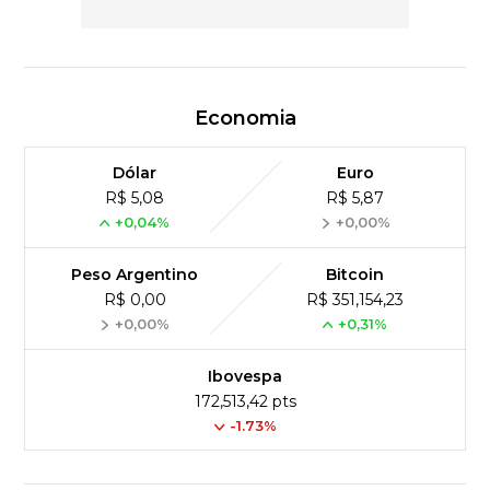
Economia
Dólar
Euro
R$ 5,08
R$ 5,87
+0,04%
+0,00%
Peso Argentino
Bitcoin
R$ 0,00
R$ 351,154,23
+0,00%
+0,31%
Ibovespa
172,513,42 pts
-1.73%