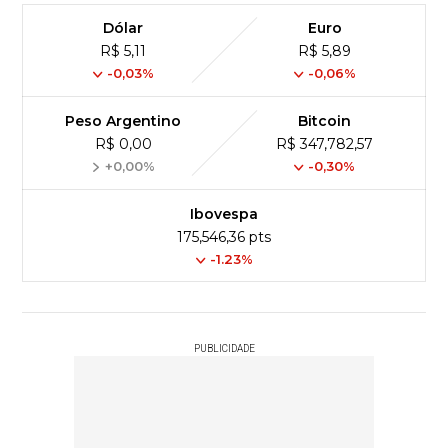
Dólar
Euro
R$ 5,11
R$ 5,89
-0,03%
-0,06%
Peso Argentino
Bitcoin
R$ 0,00
R$ 347,782,57
+0,00%
-0,30%
Ibovespa
175,546,36 pts
-1.23%
PUBLICIDADE