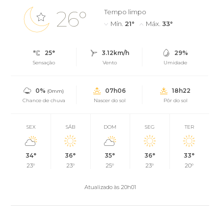
26°
Tempo limpo
Mín.
21°
Máx.
33°
25°
3.12km/h
29%
Sensação
Vento
Umidade
0%
07h06
18h22
(0mm)
Chance de chuva
Nascer do sol
Pôr do sol
SEX
SÁB
DOM
SEG
TER
34°
36°
35°
36°
33°
23°
23°
25°
23°
20°
Atualizado às 20h01