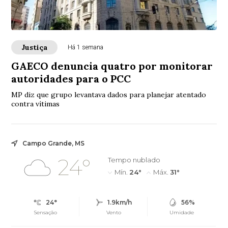
Justiça
Há 1 semana
GAECO denuncia quatro por monitorar
autoridades para o PCC
MP diz que grupo levantava dados para planejar atentado
contra vítimas
Campo Grande, MS
24°
Tempo nublado
Mín.
24°
Máx.
31°
24°
1.9km/h
56%
Sensação
Vento
Umidade