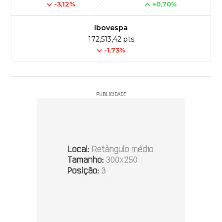
-3,12%
+0,70%
Ibovespa
172,513,42 pts
-1.73%
PUBLICIDADE