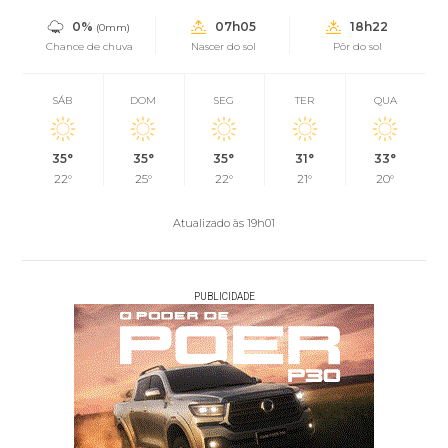
0%
07h05
18h22
(0mm)
Chance de chuva
Nascer do sol
Pôr do sol
SÁB
DOM
SEG
TER
QUA
35°
35°
35°
31°
33°
22°
25°
22°
21°
20°
Atualizado às 19h01
PUBLICIDADE