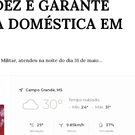
DEZ E GARANTE
A DOMÉSTICA EM
Militar, atendeu na noite do dia 31 de maio...
Campo Grande, MS
30°
Tempo nublado
Mín.
24°
Máx.
31°
29°
9.85km/h
37%
Sensação
Vento
Umidade