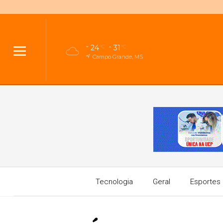
24
31
°C
°C
Campo Grande, MS
Tecnologia
Geral
Esportes