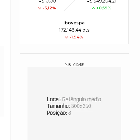
R$ 0,00
R$ 349,204,21
-3,12%
+0,59%
Ibovespa
172,148,44 pts
-1.94%
PUBLICIDADE