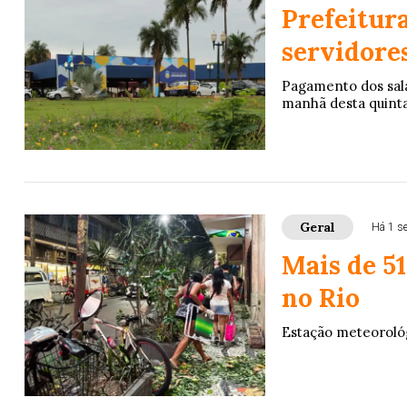
Prefeitura
servidores
Pagamento dos salá
manhã desta quinta-f
Geral
Há 1 s
Mais de 51
no Rio
Estação meteorológ