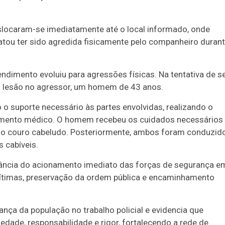
slocaram-se imediatamente até o local informado, onde
tou ter sido agredida fisicamente pelo companheiro duran
ndimento evoluiu para agressões físicas. Na tentativa de s
a lesão no agressor, um homem de 43 anos.
o o suporte necessário às partes envolvidas, realizando o
dimento médico. O homem recebeu os cuidados necessários
no couro cabeludo. Posteriormente, ambos foram conduzid
s cabíveis.
rtância do acionamento imediato das forças de segurança e
vítimas, preservação da ordem pública e encaminhamento
ça da população no trabalho policial e evidencia que
edade, responsabilidade e rigor, fortalecendo a rede de