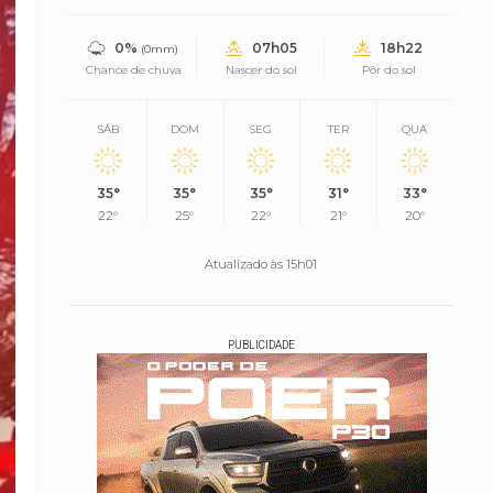
0%
07h05
18h22
(0mm)
Chance de chuva
Nascer do sol
Pôr do sol
SÁB
DOM
SEG
TER
QUA
35°
35°
35°
31°
33°
22°
25°
22°
21°
20°
Atualizado às 15h01
PUBLICIDADE