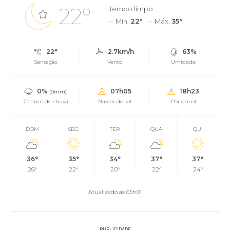
22°
Tempo limpo
Mín.
22°
Máx.
35°
22°
2.7km/h
63%
Sensação
Vento
Umidade
0%
07h05
18h23
(0mm)
Chance de chuva
Nascer do sol
Pôr do sol
DOM
SEG
TER
QUA
QUI
36°
35°
34°
37°
37°
26°
22°
20°
22°
24°
Atualizado às 05h01
PUBLICIDADE