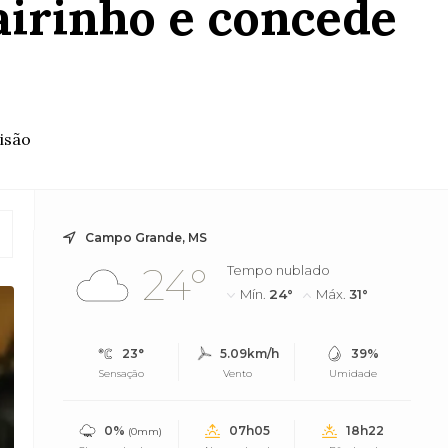
airinho e concede
isão
Campo Grande, MS
24°
Tempo nublado
Mín.
24°
Máx.
31°
23°
5.09km/h
39%
Sensação
Vento
Umidade
0%
07h05
18h22
(0mm)