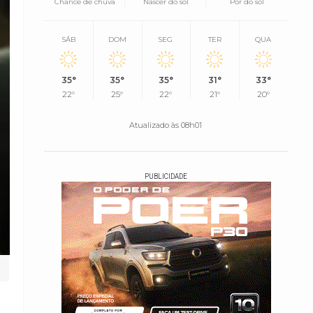
Chance de chuva
Nascer do sol
Pôr do sol
SÁB
DOM
SEG
TER
QUA
35°
35°
35°
31°
33°
22°
25°
22°
21°
20°
Atualizado às 08h01
PUBLICIDADE