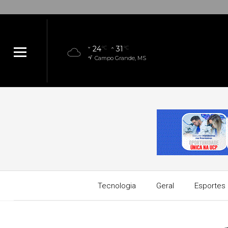
24
31
°C
°C
Campo Grande, MS
Tecnologia
Geral
Esportes