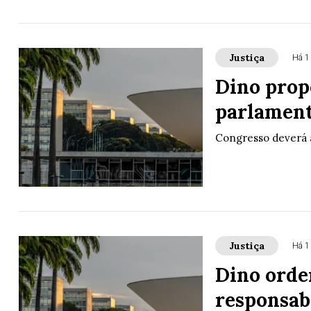
Justiça
Há 1
Dino prop
parlament
Congresso deverá 
Justiça
Há 1
Dino orde
responsab