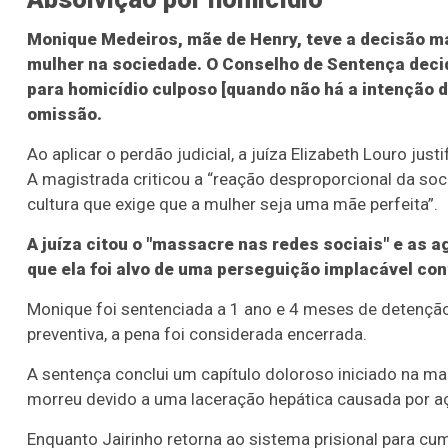
Monique Medeiros, mãe de Henry, teve a decisão ma
mulher na sociedade. O Conselho de Sentença decid
para homicídio culposo [quando não há a intenção d
omissão.
Ao aplicar o perdão judicial, a juíza Elizabeth Louro jus
A magistrada criticou a “reação desproporcional da soc
cultura que exige que a mulher seja uma mãe perfeita”.
A juíza citou o "massacre nas redes sociais" e as 
que ela foi alvo de uma perseguição implacável con
Monique foi sentenciada a 1 ano e 4 meses de detenção
preventiva, a pena foi considerada encerrada.
A sentença conclui um capítulo doloroso iniciado na m
morreu devido a uma laceração hepática causada por 
Enquanto Jairinho retorna ao sistema prisional para cum