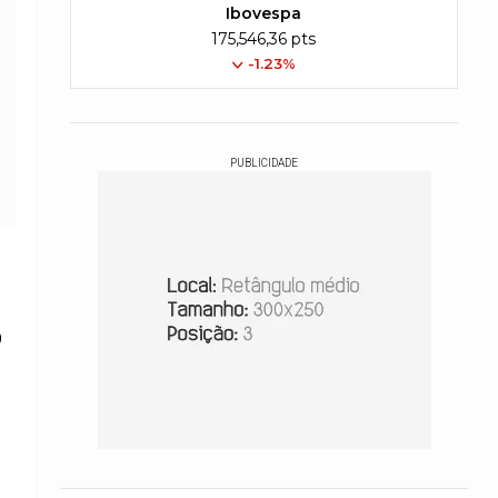
Ibovespa
175,546,36 pts
-1.23%
PUBLICIDADE
o