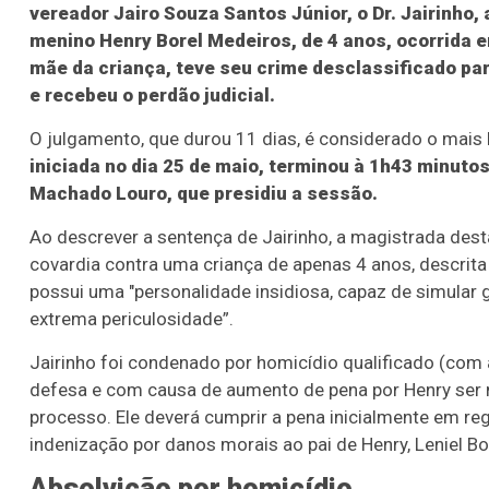
vereador Jairo Souza Santos Júnior, o Dr. Jairinho,
menino Henry Borel Medeiros, de 4 anos, ocorrida 
mãe da criança, teve seu crime desclassificado pa
e recebeu o perdão judicial.
O julgamento, que durou 11 dias, é considerado o mais 
iniciada no dia 25 de maio, terminou à 1h43 minutos
Machado Louro, que presidiu a sessão.
Ao descrever a sentença de Jairinho, a magistrada dest
covardia contra uma criança de apenas 4 anos, descrit
possui uma "personalidade insidiosa, capaz de simular 
extrema periculosidade”.
Jairinho foi condenado por homicídio qualificado (com 
defesa e com causa de aumento de pena por Henry ser 
processo. Ele deverá cumprir a pena inicialmente em r
indenização por danos morais ao pai de Henry, Leniel Bo
Absolvição por homicídio