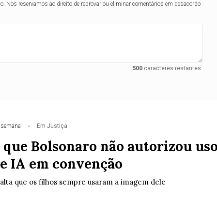
lo. Nos reservamos ao direito de reprovar ou eliminar comentários em desacordo
500
caracteres restantes.
 semana
Em Justiça
z que Bolsonaro não autorizou us
de IA em convenção
alta que os filhos sempre usaram a imagem dele