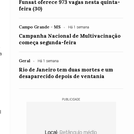
Funsat oferece 973 vagas nesta quinta-
feira (30)
Campo Grande - MS
Há 1 semana
Campanha Nacional de Multivacinação
começa segunda-feira
.
a
Geral
Há 1 semana
Rio de Janeiro tem duas mortes e um
desaparecido depois de ventania
PUBLICIDADE
l
.