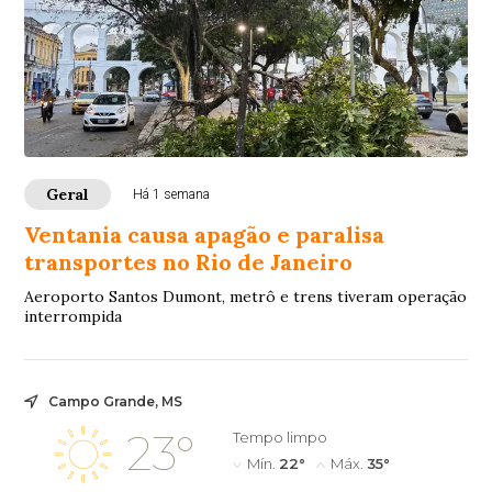
Geral
Há 1 semana
Ventania causa apagão e paralisa
transportes no Rio de Janeiro
Aeroporto Santos Dumont, metrô e trens tiveram operação
interrompida
Campo Grande, MS
23°
Tempo limpo
Mín.
22°
Máx.
35°