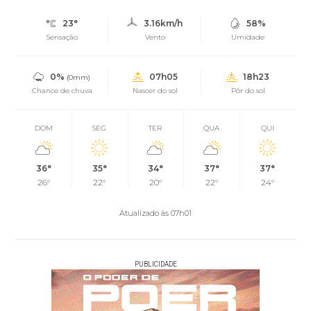
23°
3.16km/h
58%
Sensação
Vento
Umidade
0%
07h05
18h23
(0mm)
Chance de chuva
Nascer do sol
Pôr do sol
DOM
SEG
TER
QUA
QUI
36°
35°
34°
37°
37°
26°
22°
20°
22°
24°
Atualizado às 07h01
PUBLICIDADE