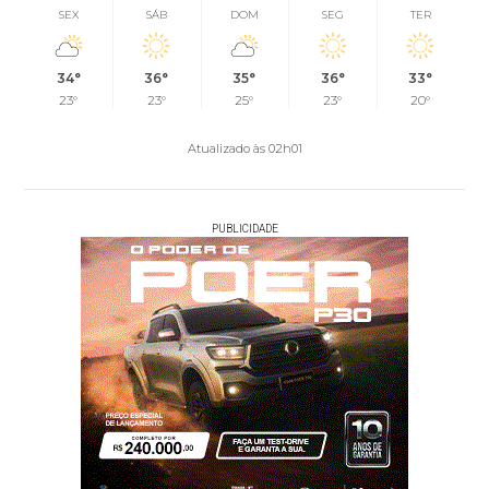
SEX
SÁB
DOM
SEG
TER
34°
36°
35°
36°
33°
23°
23°
25°
23°
20°
Atualizado às 02h01
PUBLICIDADE