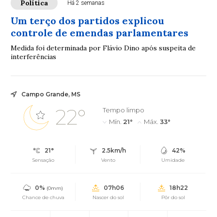
Política
Há 2 semanas
Um terço dos partidos explicou
controle de emendas parlamentares
Medida foi determinada por Flávio Dino após suspeita de
interferências
Campo Grande, MS
22°
Tempo limpo
Mín.
21°
Máx.
33°
21°
2.5km/h
42%
Sensação
Vento
Umidade
0%
07h06
18h22
(0mm)
Chance de chuva
Nascer do sol
Pôr do sol