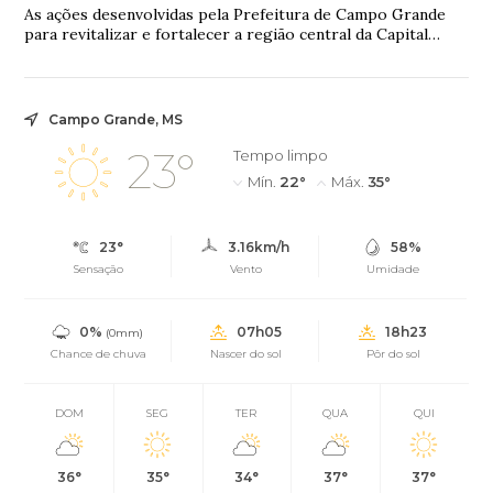
As ações desenvolvidas pela Prefeitura de Campo Grande
para revitalizar e fortalecer a região central da Capital
seguem avançando por meio do Proje...
Campo Grande, MS
23°
Tempo limpo
Mín.
22°
Máx.
35°
23°
3.16km/h
58%
Sensação
Vento
Umidade
0%
07h05
18h23
(0mm)
Chance de chuva
Nascer do sol
Pôr do sol
DOM
SEG
TER
QUA
QUI
36°
35°
34°
37°
37°