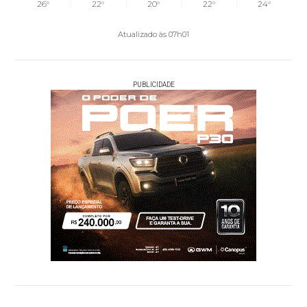
26°
22°
20°
22°
24°
Atualizado às 07h01
PUBLICIDADE