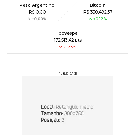
Peso Argentino
Bitcoin
R$ 0,00
R$ 350,492,37
+0,00%
+0,12%
Ibovespa
172,513,42 pts
-1.73%
PUBLICIDADE