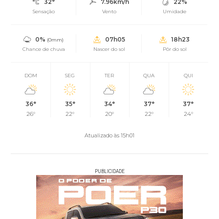
32°
7.96km/h
22%
Sensação
Vento
Umidade
0%
07h05
18h23
(0mm)
Chance de chuva
Nascer do sol
Pôr do sol
DOM
SEG
TER
QUA
QUI
36°
35°
34°
37°
37°
26°
22°
20°
22°
24°
Atualizado às 15h01
PUBLICIDADE