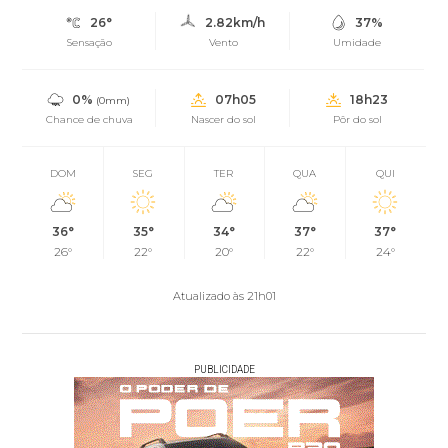
26°
2.82km/h
37%
Sensação
Vento
Umidade
0%
07h05
18h23
(0mm)
Chance de chuva
Nascer do sol
Pôr do sol
DOM
SEG
TER
QUA
QUI
36°
35°
34°
37°
37°
26°
22°
20°
22°
24°
Atualizado às 21h01
PUBLICIDADE